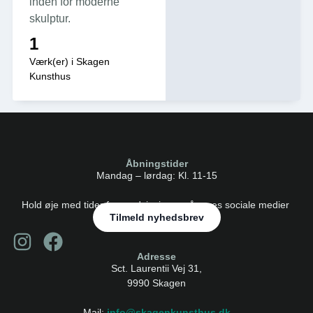
inden for moderne
skulptur.
1
Værk(er) i Skagen
Kunsthus
Åbningstider
Mandag – lørdag: Kl. 11-15
Hold øje med tider for rundvisninger på vores sociale medier
Tilmeld nyhedsbrev
Adresse
Sct. Laurentii Vej 31,
9990 Skagen
Mail:
info@skagenkunsthus.dk