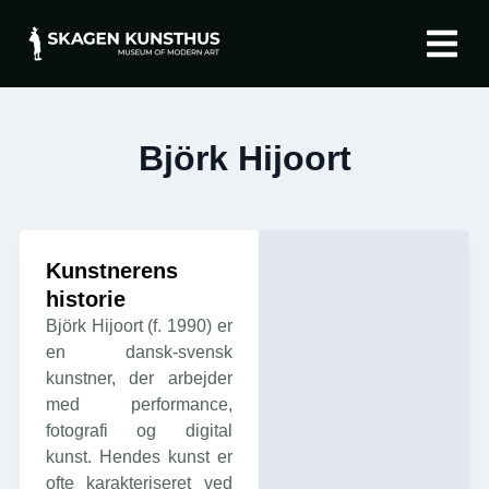
Om Skagen K
English (UK)
Björk Hijoort
Kunstnerens
historie
Björk Hijoort (f. 1990) er
en dansk-svensk
kunstner, der arbejder
med performance,
fotografi og digital
kunst. Hendes kunst er
ofte karakteriseret ved