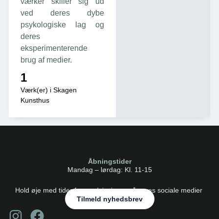
værker skiller sig ud
ved deres dybe
psykologiske lag og
deres
eksperimenterende
brug af medier.
1
Værk(er) i Skagen
Kunsthus
Åbningstider
Mandag – lørdag: Kl. 11-15
Hold øje med tider for rundvisninger på vores sociale medier
Tilmeld nyhedsbrev